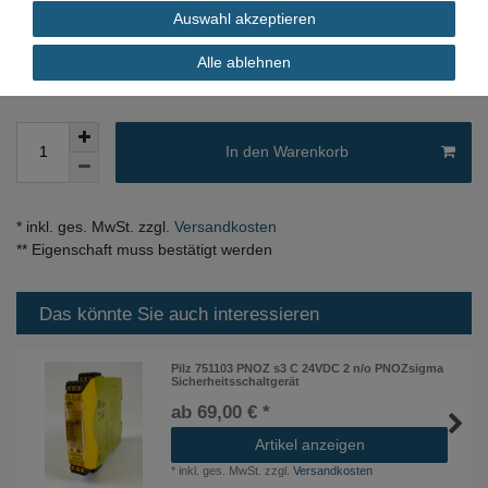
Auswahl akzeptieren
sofort verfügbar
Alle ablehnen
In den Warenkorb
* inkl. ges. MwSt. zzgl.
Versandkosten
** Eigenschaft muss bestätigt werden
Das könnte Sie auch interessieren
Pilz 751103 PNOZ s3 C 24VDC 2 n/o PNOZsigma
Sicherheitsschaltgerät
ab 69,00 € *
Artikel anzeigen
*
inkl. ges. MwSt.
zzgl.
Versandkosten