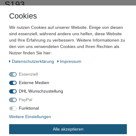
S193
Cookies
Artikelnummer:
Wir nutzen Cookies auf unserer Website. Einige von diesen
Zustand:
sind essenziell, während andere uns helfen, diese Website
und Ihre Erfahrung zu verbessern. Weitere Informationen zu
Barcode:
den von uns verwendeten Cookies und Ihren Rechten als
Nutzer finden Sie hier:
Daten­schutz­erklärung
Impressum
Essenziell
VN-111
Externe Medien
Neu
DHL Wunschzustellung
PayPal
Funktional
*
2,49 EUR
Weitere Einstellungen
Inhalt
1
Stück
Alle akzeptieren