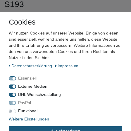
S193
Artikelnummer:
Cookies
Zustand:
Wir nutzen Cookies auf unserer Website. Einige von diesen
sind essenziell, während andere uns helfen, diese Website
Barcode:
und Ihre Erfahrung zu verbessern. Weitere Informationen zu
den von uns verwendeten Cookies und Ihren Rechten als
Nutzer finden Sie hier:
Daten­schutz­erklärung
Impressum
VN-110
Essenziell
Neu
Externe Medien
DHL Wunschzustellung
PayPal
*
2,49 EUR
Funktional
Weitere Einstellungen
Inhalt
1
Stück