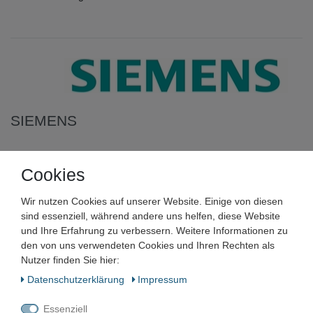
SIEMENS
Siemens SIMATIC S7 SM 321
Cookies
6ES7 321-1BL00-0AA0
Digitaleingabe
Wir nutzen Cookies auf unserer Website. Einige von diesen
sind essenziell, während andere uns helfen, diese Website
und Ihre Erfahrung zu verbessern. Weitere Informationen zu
Artikelnummer:
den von uns verwendeten Cookies und Ihren Rechten als
Zustand:
Nutzer finden Sie hier:
Daten­schutz­erklärung
Impressum
Barcode:
Essenziell