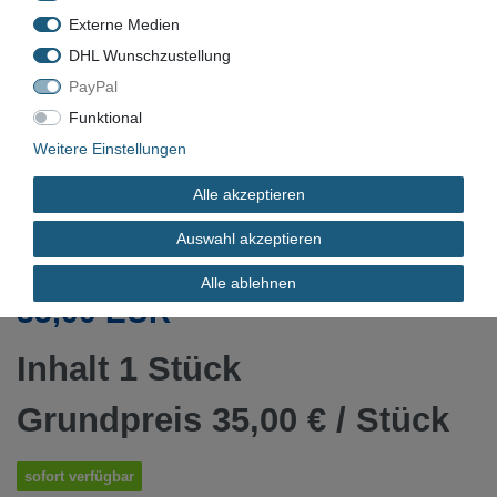
Externe Medien
DHL Wunschzustellung
VN-23391
PayPal
Funktional
Gebraucht
Weitere Einstellungen
4025515060772
Alle akzeptieren
E-STAND
Auswahl akzeptieren
Alle ablehnen
*
35,00 EUR
Inhalt
1
Stück
Grundpreis
35,00 € / Stück
sofort verfügbar