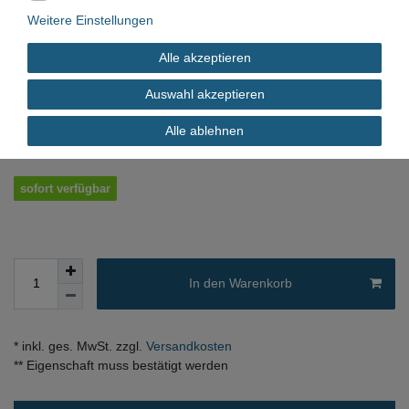
Weitere Einstellungen
4046356577793
Alle akzeptieren
*
9,90 EUR
Auswahl akzeptieren
Alle ablehnen
Inhalt
1
Stück
sofort verfügbar
In den Warenkorb
* inkl. ges. MwSt. zzgl.
Versandkosten
** Eigenschaft muss bestätigt werden