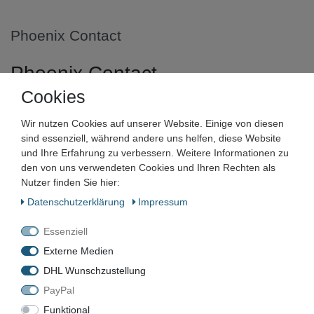
Phoenix Contact
Phoenix Contact
Übergabemodul UM 45-
Cookies
2FLK14/S7/SPT2,5 2901206
Wir nutzen Cookies auf unserer Website. Einige von diesen
sind essenziell, während andere uns helfen, diese Website
und Ihre Erfahrung zu verbessern. Weitere Informationen zu
Artikelnummer:
den von uns verwendeten Cookies und Ihren Rechten als
Zustand:
Nutzer finden Sie hier:
Daten­schutz­erklärung
Impressum
Barcode:
Essenziell
Externe Medien
DHL Wunschzustellung
2901206
PayPal
Funktional
Gebraucht