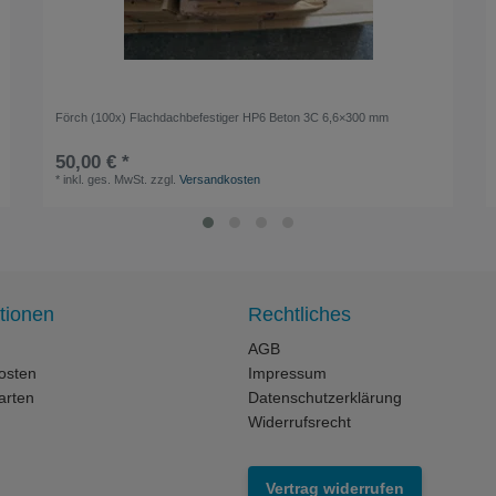
Förch (100x) Flachdachbefestiger HP6 Beton 3C 6,6×300 mm
50,00 € *
*
inkl. ges. MwSt.
zzgl.
Versandkosten
tionen
Rechtliches
AGB
osten
Impressum
arten
Datenschutzerklärung
Widerrufsrecht
Vertrag widerrufen