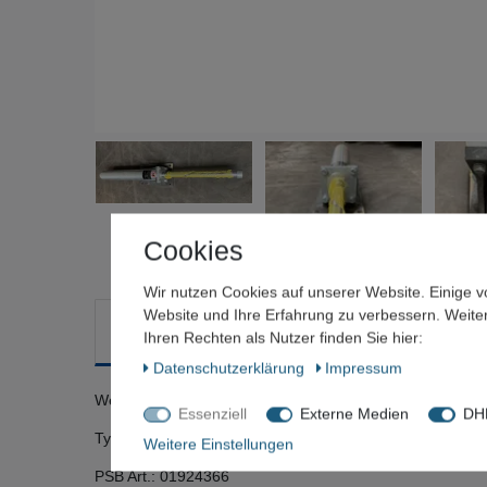
Cookies
Wir nutzen Cookies auf unserer Website. Einige v
Website und Ihre Erfahrung zu verbessern. Weit
Beschreibung
Technische Daten
Weitere Deta
Ihren Rechten als Nutzer finden Sie hier:
Daten­schutz­erklärung
Impressum
Weforma - Schwerlastdämpfer, Dämpfungszylinder
Essenziell
Externe Medien
DHL
Typ.: LDS-50-600-FV-N-5566
Weitere Einstellungen
PSB Art.: 01924366