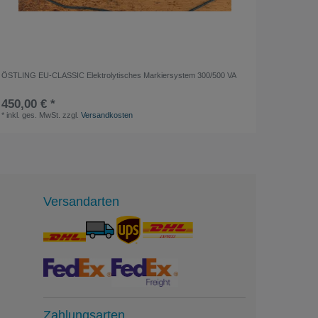
ÖSTLING EU-CLASSIC Elektrolytisches Markiersystem 300/500 VA
HENSLE S
450,00 € *
399,00
*
inkl. ges. MwSt.
zzgl.
Versandkosten
*
inkl. ge
Versandarten
Zahlungsarten