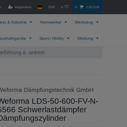
n
Registrieren
EUR
0
0
0,00 EUR
ess & Industrie
Heimwerker
Werkzeug
aushaltsgeräte
Sport / Hobby
Kleidung
arführung & -antrieb
Weforma Dämpfungstechnik GmbH
Weforma LDS-50-600-FV-N-
5566 Schwerlastdämpfer
Dämpfungszylinder