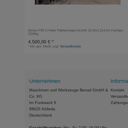
Dexion P90 5 Felder Palettenregal verzinkt 10,45x1,2x4,5m Fachlast
2200kg
4.500,00 € *
*
inkl. ges. MwSt.
zzgl.
Versandkosten
Unternehmen
Informa
Maschinen und Werkzeuge Benad GmbH &
Kontakt
Co. KG
Versandk
Im Funkwerk 9
Zahlungs
99625
Kölleda
Deutschland
Geschäftszeiten:
Mo.–Fr. 7:00–16:00 Uhr