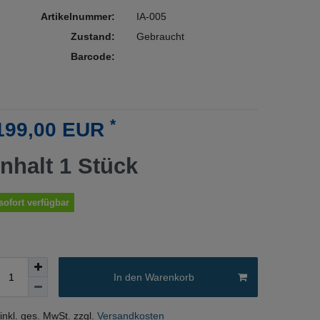
Artikelnummer:
IA-005
Zustand:
Gebraucht
Barcode:
*
199,00 EUR
Inhalt
1
Stück
sofort verfügbar
In den Warenkorb
 inkl. ges. MwSt. zzgl.
Versandkosten