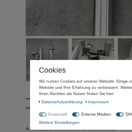
Cookies
Wir nutzen Cookies auf unserer Website. Einige v
Website und Ihre Erfahrung zu verbessern. Weit
Beschreibung
Weitere Details
Frage zum Artik
Ihren Rechten als Nutzer finden Sie hier:
Daten­schutz­erklärung
Impressum
PREIS PRO STÜCK
Essenziell
Externe Medien
DHL
Weitere Einstellungen
Pneumatischer Linearantrieb mit Schwenkeinheit