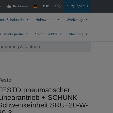
n
Registrieren
EUR
0
0
0,00 EUR
ess & Industrie
Heimwerker
Werkzeug
aushaltsgeräte
Sport / Hobby
Kleidung
arführung & -antrieb
Festo
FESTO pneumatischer
Linearantrieb + SCHUNK
Schwenkeinheit SRU+20-W-
90-3