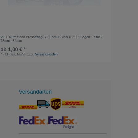
VIEGA Prestabo Pressfitting SC-Contur Stahl 45° 90° Bogen T-Stück
EBRO Pne
15mm...54mm
K1 DN80
ab 1,00 € *
139,00
*
inkl. ges. MwSt.
zzgl.
Versandkosten
*
inkl. ge
Versandarten