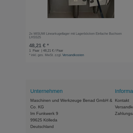
2x MISUMI Linearkugellager mit Lagerböcken Einfache Buchsen
LHSS25
48,21 € *
1
Paar
| 48,21 € / Paar
*
inkl. ges. MwSt.
zzgl.
Versandkosten
Unternehmen
Informa
Maschinen und Werkzeuge Benad GmbH &
Kontakt
Co. KG
Versandk
Im Funkwerk 9
Zahlungs
99625
Kölleda
Deutschland