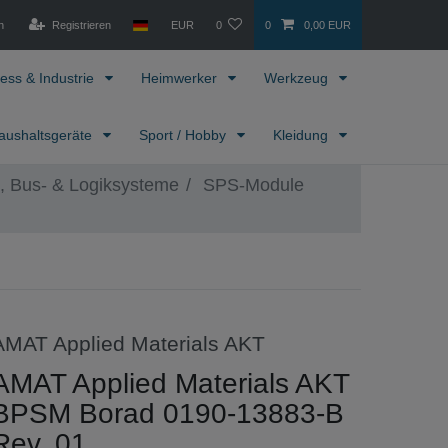
n
Registrieren
EUR
0
0
0,00 EUR
ess & Industrie
Heimwerker
Werkzeug
aushaltsgeräte
Sport / Hobby
Kleidung
 Bus- & Logiksysteme
SPS-Module
AMAT Applied Materials AKT
AMAT Applied Materials AKT
BPSM Borad 0190-13883-B
Rev. 01