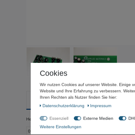
Cookies
Wir nutzen Cookies auf unserer Website. Einige v
Website und Ihre Erfahrung zu verbessern. Weit
Ihren Rechten als Nutzer finden Sie hier:
Beschreibung
Weitere Details
Frage zum Artik
Daten­schutz­erklärung
Impressum
Essenziell
Externe Medien
DHL
Hersteller: AMAT Applied Materials AKT
Weitere Einstellungen
0190-13883-B
BPSM Bo