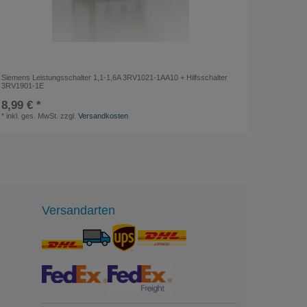
Siemens Leistungsschalter 1,1-1,6A 3RV1021-1AA10 + Hilfsschalter
Zaunansc
3RV1901-1E
Montage
8,99 € *
ab 18,
*
inkl. ges. MwSt.
zzgl.
Versandkosten
*
inkl. ge
Versandarten