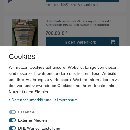
*
inkl. ges. MwSt.
zzgl.
Versandkosten
Schubladenschrank Werkzeugschrank inkl.
Schrauben Ersatzteile Maschinenzubehör
700,00 € *
In den Warenkorb
*
inkl. ges. MwSt.
zzgl.
Versandkosten
Cookies
Wir nutzen Cookies auf unserer Website. Einige von diesen
stumpf Serie 3000 Werkzeugschrank
Beistellschrank 50x50x100cm 1 Schubl. 2 Böden
sind essenziell, während andere uns helfen, diese Website
239,00 € *
und Ihre Erfahrung zu verbessern. Weitere Informationen zu
den von uns verwendeten Cookies und Ihren Rechten als
In den Warenkorb
Nutzer finden Sie hier:
*
inkl. ges. MwSt.
zzgl.
Versandkosten
Daten­schutz­erklärung
Impressum
Essenziell
Werkstattschrank Flügeltürenschrank
100x55x180 cm
Externe Medien
299,00 € *
DHL Wunschzustellung