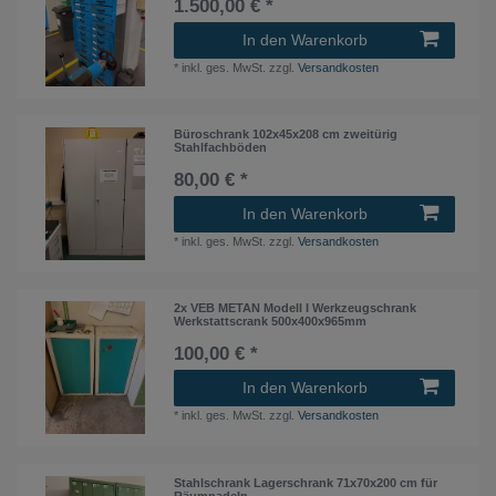
1.500,00 € *
In den Warenkorb
*
inkl. ges. MwSt.
zzgl.
Versandkosten
Büroschrank 102x45x208 cm zweitürig
Stahlfachböden
80,00 € *
In den Warenkorb
*
inkl. ges. MwSt.
zzgl.
Versandkosten
2x VEB METAN Modell I Werkzeugschrank
Werkstattscrank 500x400x965mm
100,00 € *
In den Warenkorb
*
inkl. ges. MwSt.
zzgl.
Versandkosten
Stahlschrank Lagerschrank 71x70x200 cm für
Räumnadeln