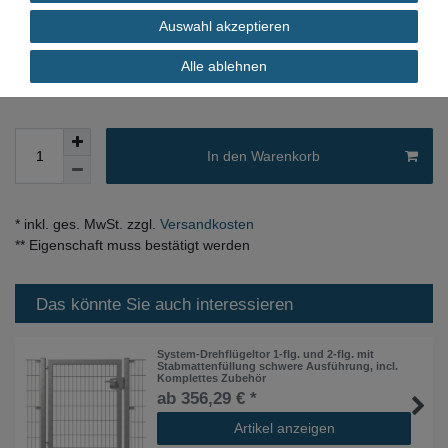
Inhalt
1
Stück
Auswahl akzeptieren
sofort verfügbar
Alle ablehnen
In den Warenkorb
* inkl. ges. MwSt. zzgl.
Versandkosten
** Eigenschaft muss bestätigt werden
Das könnte Sie auch interessieren
System-Drehflügeltor 1-flg. und 2-flg. mit
Stabmattenfüllung schwere Ausführung, incl.
Komplettes Zubehör
ab 356,29 € *
Artikel anzeigen