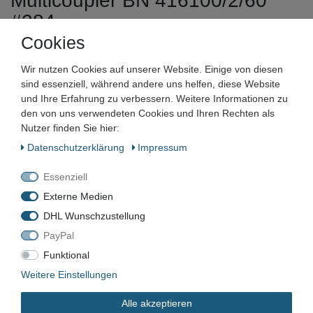
Multicoupler BN 416100/2/60
#284
Cookies
Artikelnummer:
Wir nutzen Cookies auf unserer Website. Einige von diesen
Zustand:
sind essenziell, während andere uns helfen, diese Website
und Ihre Erfahrung zu verbessern. Weitere Informationen zu
Barcode:
den von uns verwendeten Cookies und Ihren Rechten als
Nutzer finden Sie hier:
Daten­schutz­erklärung
Impressum
Essenziell
LW-284
Externe Medien
DHL Wunschzustellung
Gebraucht
PayPal
Funktional
*
91,65 EUR
Weitere Einstellungen
Alle akzeptieren