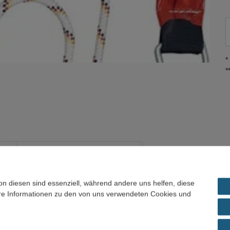
*
*
ils
Frage zum Artikel / Preisvorschlag
on diesen sind essenziell, während andere uns helfen, diese
ldämpfer reduziert die auftretenden Stoßkräfte weit unter die
ere Informationen zu den von uns verwendeten Cookies und
 Gerüst-Rohrhaken mit einer Öffnungsweite von 65 mm
rmaste, Gerüstrohre usw. ermöglicht wird