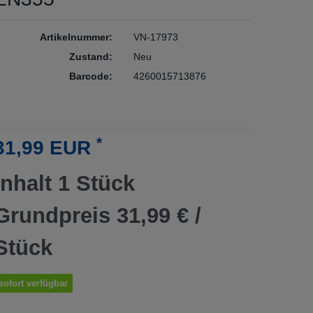
Artikelnummer:
VN-17973
Zustand:
Neu
Barcode:
4260015713876
*
31,99 EUR
Inhalt
1
Stück
Grundpreis
31,99 € /
Stück
sofort verfügbar