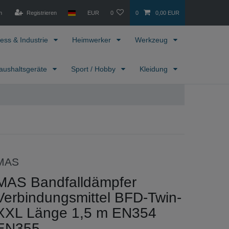
n
Registrieren
EUR
0
0
0,00 EUR
ess & Industrie
Heimwerker
Werkzeug
aushaltsgeräte
Sport / Hobby
Kleidung
MAS
MAS Bandfalldämpfer
Verbindungsmittel BFD-Twin-
XXL Länge 1,5 m EN354
EN355