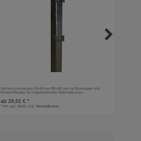
Rechteckrohrpfosten 60x40 mm BB 400 mm mit Bodenplatte und
GÜHRING
Kunststoffkappe für Doppelstabmatte Stabmattenzaun
Werksnor
ab 29,01 € *
159,00
*
inkl. ges. MwSt.
zzgl.
Versandkosten
*
inkl. ge