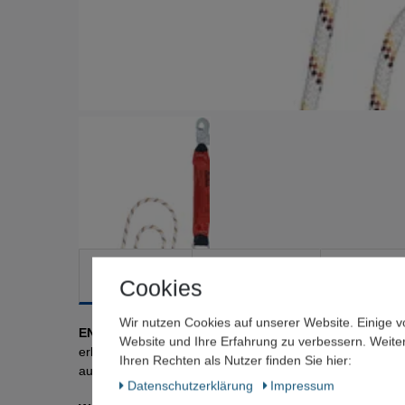
Beschreibung
Technische Daten
Weitere Deta
Cookies
Wir nutzen Cookies auf unserer Website. Einige v
EN 354, EN 355 ·
mit Kernmantelseil 12 mm · der Bandfal
Website und Ihre Erfahrung zu verbessern. Weit
erlaubten Maximalwerte · diese Ausführung ist mit zwei
Ihren Rechten als Nutzer finden Sie hier:
ausgestattet, so dass ein schnelles Anschlagen an Gitte
Daten­schutz­erklärung
Impressum