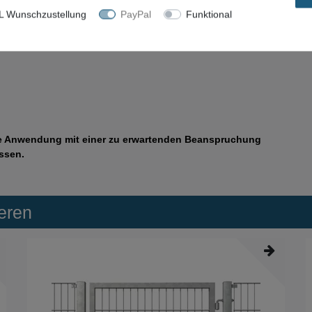
 Wunschzustellung
PayPal
Funktional
tale Anwendung mit einer zu erwartenden Beanspruchung
ssen.
eren