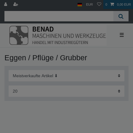
EUR
0
0,00 EUR
☰
Eggen / Pflüge / Grubber