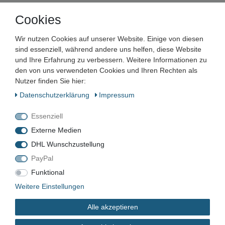
Cookies
Unternehmen
Wir nutzen Cookies auf unserer Website. Einige von diesen
Maschinen und Werkzeuge Benad GmbH & Co. KG
sind essenziell, während andere uns helfen, diese Website
Im Funkwerk 9
und Ihre Erfahrung zu verbessern. Weitere Informationen zu
99625
Kölleda
den von uns verwendeten Cookies und Ihren Rechten als
Deutschland
Nutzer finden Sie hier:
Daten­schutz­erklärung
Impressum
Geschäftszeiten:
Mo.–Fr. 7:00–16:00 Uhr
Essenziell
📞
+49 3635 483304
Externe Medien
✉️
kontakt@benad24.de
Informationen
DHL Wunschzustellung
PayPal
Kontakt
Versandkosten
Funktional
Zahlungsarten
Weitere Einstellungen
Alle akzeptieren
Rechtliches
AGB