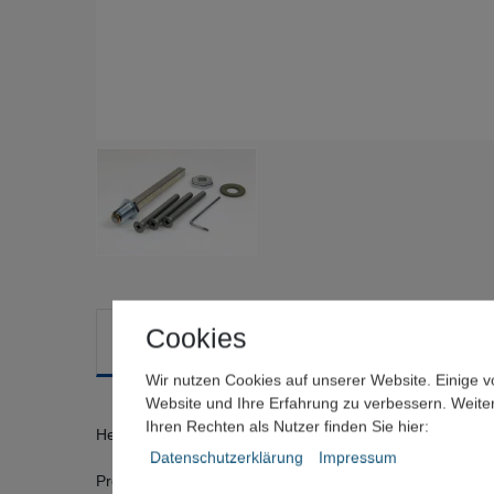
Cookies
Beschreibung
Technische Daten
Weitere Deta
Wir nutzen Cookies auf unserer Website. Einige v
Website und Ihre Erfahrung zu verbessern. Weit
Ihren Rechten als Nutzer finden Sie hier:
Hersteller: HOPPE
Daten­schutz­erklärung
Impressum
Produktbeschreibung: