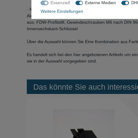
Essenziell
Externe Medien
DHL
· für Hoppe Garnituren mit Stahlanbohrschutz aus Mes
Weitere Einstellungen
Aluminium mit sichtbarer Verschraubung von innen bzw.
aus: FDW-Profilstift, Gewindeschrauben M6 nach DIN 96
Innensechskant-Schlüssel
Über die Auswahl können Sie Eine Kombination aus Farb
Es handelt sich bei den hier angebotenen Artikeln um ein
sie in der Auswahl vorgegeben sind.
Das könnte Sie auch interessi