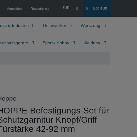
EUR
Anmelden
Registrieren
0
0
0,00 EUR
ess & Industrie
Heimwerker
Werkzeug
aushaltsgeräte
Sport / Hobby
Kleidung
Hoppe
HOPPE Befestigungs-Set für
Schutzgarnitur Knopf/Griff
Türstärke 42-92 mm