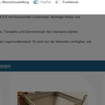
 Wunschzustellung
PayPal
Funktional
sing und Schutzbeschläge ESO (SK1) und ES1 (SK2) aus
 mit den Innenschildern (E/M) 2440 und (E/M) 3440. Bestehend
6 8.8 mit Kreuzschlitz-Linsenkopf, Montage-Hülse und
e, Türstärke und Durchmesser des Vierkants wählen.
en Lagerrestbestand. Es sind nur die Varianten verfügbar, wie
eren