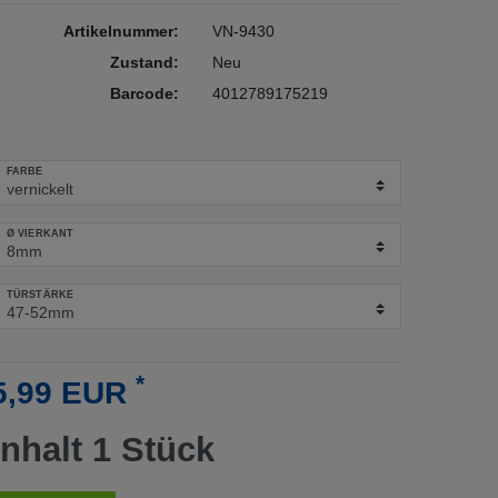
Artikelnummer:
VN-9430
Zustand:
Neu
Barcode:
4012789175219
FARBE
Ø VIERKANT
TÜRSTÄRKE
*
5,99 EUR
Inhalt
1
Stück