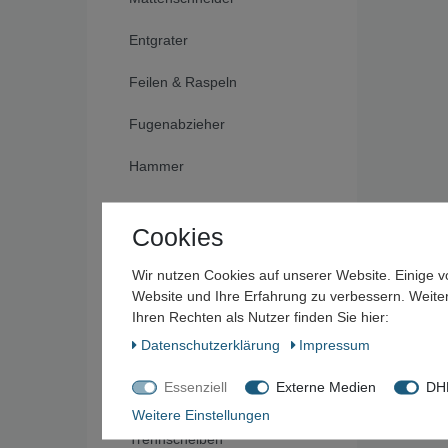
Entgrater
Feilen & Raspeln
Fugenabzieher
Hammer
Kabelschneider
Cookies
Meißel
Wir nutzen Cookies auf unserer Website. Einige v
Mess- und Prüfwerkzeuge
Website und Ihre Erfahrung zu verbessern. Weit
Ihren Rechten als Nutzer finden Sie hier:
Rohrabschneider
Daten­schutz­erklärung
Impressum
Rundbürsten
Essenziell
Externe Medien
DHL
Weitere Einstellungen
Schleifscheiben &
Trennscheiben