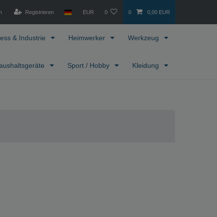
n
Registrieren
EUR
0
0
0,00 EUR
ess & Industrie
Heimwerker
Werkzeug
aushaltsgeräte
Sport / Hobby
Kleidung