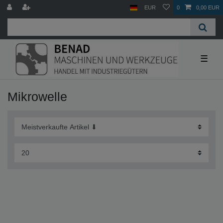
EUR
0
0,00 EUR
☰
Mikrowelle