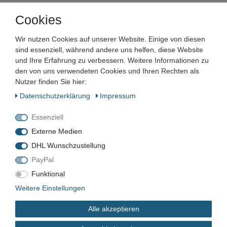
Cookies
Unternehmen
Wir nutzen Cookies auf unserer Website. Einige von diesen
Maschinen und Werkzeuge Benad GmbH & Co. KG
sind essenziell, während andere uns helfen, diese Website
Im Funkwerk 9
und Ihre Erfahrung zu verbessern. Weitere Informationen zu
99625
Kölleda
den von uns verwendeten Cookies und Ihren Rechten als
Deutschland
Nutzer finden Sie hier:
Daten­schutz­erklärung
Impressum
Geschäftszeiten:
Mo.–Fr. 7:00–16:00 Uhr
Essenziell
📞
+49 3635 483304
Externe Medien
✉️
kontakt@benad24.de
Informationen
DHL Wunschzustellung
PayPal
Kontakt
Versandkosten
Funktional
Zahlungsarten
Weitere Einstellungen
Alle akzeptieren
Rechtliches
AGB