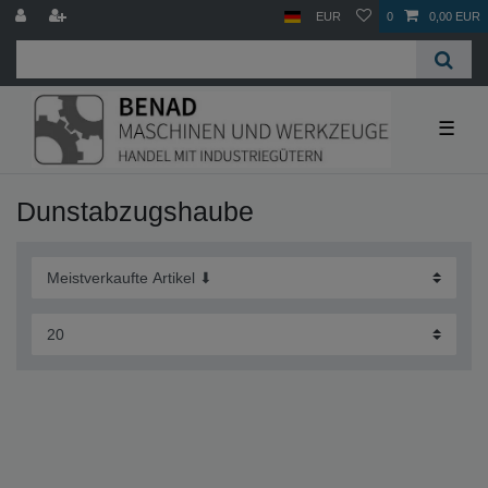
EUR
0
0,00 EUR
☰
Dunstabzugshaube