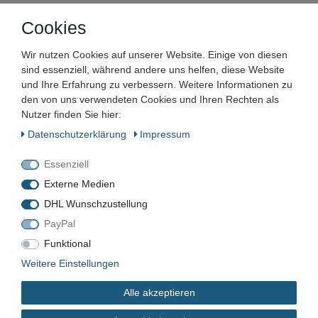
Cookies
Unternehmen
Wir nutzen Cookies auf unserer Website. Einige von diesen
Maschinen und Werkzeuge Benad GmbH & Co. KG
sind essenziell, während andere uns helfen, diese Website
Im Funkwerk 9
und Ihre Erfahrung zu verbessern. Weitere Informationen zu
99625
Kölleda
den von uns verwendeten Cookies und Ihren Rechten als
Deutschland
Nutzer finden Sie hier:
Daten­schutz­erklärung
Impressum
Geschäftszeiten:
Mo.–Fr. 7:00–16:00 Uhr
Essenziell
📞
+49 3635 483304
Externe Medien
✉️
kontakt@benad24.de
Informationen
DHL Wunschzustellung
PayPal
Kontakt
Versandkosten
Funktional
Zahlungsarten
Weitere Einstellungen
Alle akzeptieren
Rechtliches
AGB