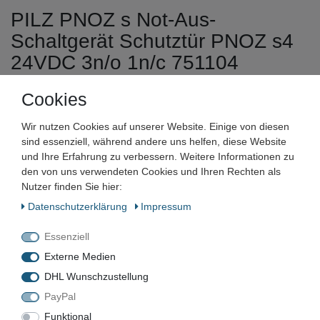
PILZ PNOZ s Not-Aus-
Schaltgerät Schutztür PNOZ s4
24VDC 3n/o 1n/c 751104
Cookies
Artikelnummer:
Zustand:
Wir nutzen Cookies auf unserer Website. Einige von diesen
sind essenziell, während andere uns helfen, diese Website
Barcode:
und Ihre Erfahrung zu verbessern. Weitere Informationen zu
den von uns verwendeten Cookies und Ihren Rechten als
Nutzer finden Sie hier:
Daten­schutz­erklärung
Impressum
VN-31226
Essenziell
Externe Medien
Gebraucht
DHL Wunschzustellung
PayPal
BAUJAHR
Funktional