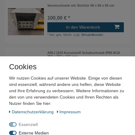
Serverschrank mit Sichttür 56 x 60 x 65 cm
100,00 € *
In den Warenkorb
*
inkl. ges. MwSt.
zzgl.
Versandkosten
ARLI 1103 Kunststoff Schaltschrank IP65 IK10
250 x 350 x 150 mm
Cookies
18,00 € *
In den Warenkorb
Wir nutzen Cookies auf unserer Website. Einige von diesen
*
inkl. ges. MwSt.
zzgl.
Versandkosten
sind essenziell, während andere uns helfen, diese Website
und Ihre Erfahrung zu verbessern. Weitere Informationen zu
den von uns verwendeten Cookies und Ihren Rechten als
Siemens 8MR2170-1E Posten (21x)
Nutzer finden Sie hier:
Schaltschrank- Thermostate
Daten­schutz­erklärung
Impressum
120,00 € *
In den Warenkorb
Essenziell
*
inkl. ges. MwSt.
zzgl.
Versandkosten
Externe Medien