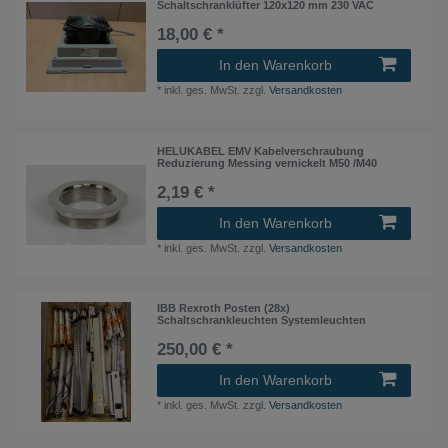
Schaltschranklüfter 120x120 mm 230 VAC
18,00 € *
In den Warenkorb
*
inkl. ges. MwSt.
zzgl.
Versandkosten
HELUKABEL EMV Kabelverschraubung
Reduzierung Messing vernickelt M50 /M40
2,19 € *
In den Warenkorb
*
inkl. ges. MwSt.
zzgl.
Versandkosten
IBB Rexroth Posten (28x)
Schaltschrankleuchten Systemleuchten
250,00 € *
In den Warenkorb
*
inkl. ges. MwSt.
zzgl.
Versandkosten