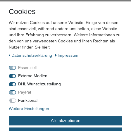
Cookies
Unternehmen
Wir nutzen Cookies auf unserer Website. Einige von diesen
Maschinen und Werkzeuge Benad GmbH & Co. KG
sind essenziell, während andere uns helfen, diese Website
Im Funkwerk 9
und Ihre Erfahrung zu verbessern. Weitere Informationen zu
99625
Kölleda
den von uns verwendeten Cookies und Ihren Rechten als
Deutschland
Nutzer finden Sie hier:
Daten­schutz­erklärung
Impressum
Geschäftszeiten:
Mo.–Fr. 7:00–16:00 Uhr
Essenziell
📞
+49 3635 483304
Externe Medien
✉️
kontakt@benad24.de
Informationen
DHL Wunschzustellung
PayPal
Kontakt
Versandkosten
Funktional
Zahlungsarten
Weitere Einstellungen
Alle akzeptieren
Rechtliches
AGB