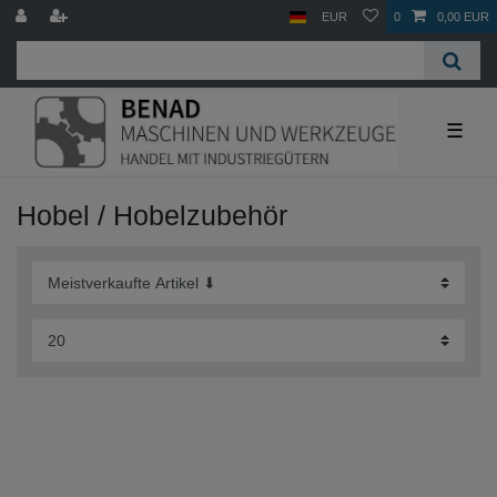
EUR
0
0,00 EUR
☰
Hobel / Hobelzubehör