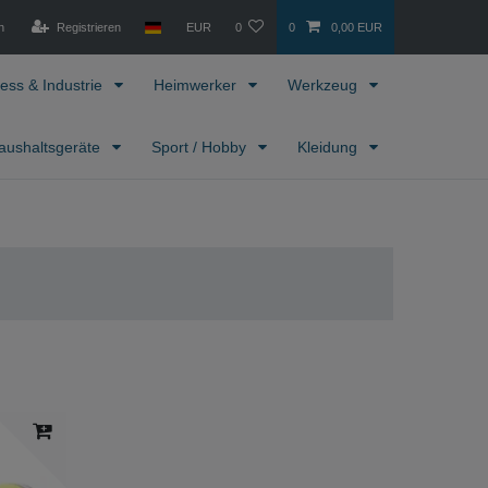
n
Registrieren
EUR
0
0
0,00 EUR
ess & Industrie
Heimwerker
Werkzeug
aushaltsgeräte
Sport / Hobby
Kleidung