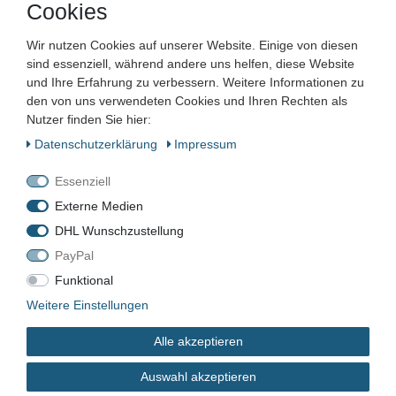
Cookies
Masken.
Wir nutzen Cookies auf unserer Website. Einige von diesen
sind essenziell, während andere uns helfen, diese Website
und Ihre Erfahrung zu verbessern. Weitere Informationen zu
den von uns verwendeten Cookies und Ihren Rechten als
Nutzer finden Sie hier:
Daten­schutz­erklärung
Impressum
3M
Essenziell
Externe Medien
3M™ Aura™ 9320+ FFP2 NR D
DHL Wunschzustellung
Atemschutzmaske
PayPal
Staubschutzmaske
Funktional
Weitere Einstellungen
Artikelnummer:
Alle akzeptieren
Zustand:
Auswahl akzeptieren
Barcode: