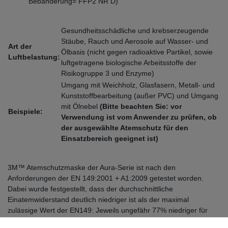
Bebänderung= FFP2 NR D)
Gesundheitsschädliche und krebserzeugende
Stäube, Rauch und Aerosole auf Wasser- und
Art der
Ölbasis (nicht gegen radioaktive Partikel, sowie
Luftbelastung:
luftgetragene biologische Arbeitsstoffe der
Risikogruppe 3 und Enzyme)
Umgang mit Weichholz, Glasfasern, Metall- und
Kunststoffbearbeitung (außer PVC) und Umgang
mit Ölnebel
(Bitte beachten Sie: vor
Beispiele:
Verwendung ist vom Anwender zu prüfen, ob
der ausgewählte Atemschutz
für den
Einsatzbereich geeignet ist)
3M™ Atemschutzmaske der Aura-Serie ist nach den
Anforderungen der EN 149:2001 + A1:2009 getestet worden.
Dabei wurde festgestellt, dass der durchschnittliche
Einatemwiderstand deutlich niedriger ist als der maximal
zulässige Wert der EN149: Jeweils ungefähr 77% niedriger für
FFP1-, 68% niedriger für FFP2- und 63% niedriger für FFP3-