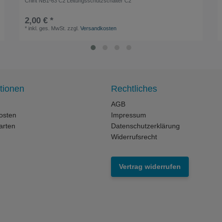
Chint NB1-63 C2 Leitungsschutzschalter C2
2,00 € *
*
inkl. ges. MwSt.
zzgl.
Versandkosten
tionen
Rechtliches
AGB
osten
Impressum
arten
Datenschutzerklärung
Widerrufsrecht
Vertrag widerrufen