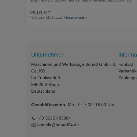
Schaffner FS5872-10-07 Netzfilter Netzentstörfilter 1-ph 250VAC 10A
29,01 € *
*
inkl. ges. MwSt.
zzgl.
Versandkosten
Unternehmen
Informa
Maschinen und Werkzeuge Benad GmbH &
Kontakt
Co. KG
Versandk
Im Funkwerk 9
Zahlungs
99625
Kölleda
Deutschland
Geschäftszeiten:
Mo.–Fr. 7:00–16:00 Uhr
📞
+49 3635 483304
✉️
kontakt@benad24.de