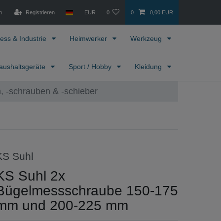
n
Registrieren
EUR
0
0
0,00 EUR
ess & Industrie
Heimwerker
Werkzeug
aushaltsgeräte
Sport / Hobby
Kleidung
 -schrauben & -schieber
KS Suhl
KS Suhl 2x
Bügelmessschraube 150-175
mm und 200-225 mm