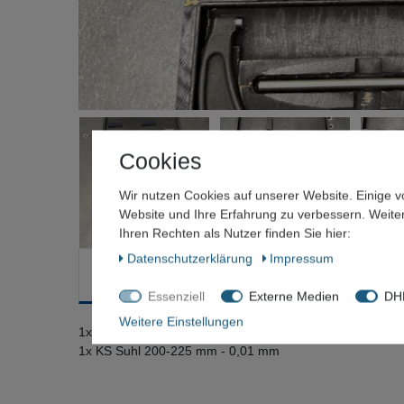
Cookies
Wir nutzen Cookies auf unserer Website. Einige v
Website und Ihre Erfahrung zu verbessern. Weit
Ihren Rechten als Nutzer finden Sie hier:
Daten­schutz­erklärung
Impressum
Beschreibung
Weitere Details
Frage zum Artik
Essenziell
Externe Medien
DHL
Weitere Einstellungen
1x Massi 150-175 mm - 0,01 mm mit Einstellmaß
1x KS Suhl 200-225 mm - 0,01 mm