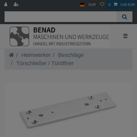
EUR
0
0,00 EUR
☰
Heimwerker
Beschläge
Türschließer / Türöffner