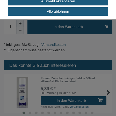
Auswahl akzeptieren
Alle ablehnen
In den Warenkorb
* inkl. ges. MwSt. zzgl.
Versandkosten
** Eigenschaft muss bestätigt werden
Das könnte Sie auch interessieren
Promat Zwischenreiniger farblos 500 ml
silikonfrei Rückstandsfrei
5,39 € *
500
Milliliter
| 10,78 € / Liter
In den Warenkorb
*
inkl. ges. MwSt.
zzgl.
Versandkosten