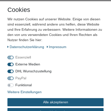
Artikelnummer:
Cookies
Zustand:
Wir nutzen Cookies auf unserer Website. Einige von diesen
Barcode:
sind essenziell, während andere uns helfen, diese Website
und Ihre Erfahrung zu verbessern. Weitere Informationen zu
den von uns verwendeten Cookies und Ihren Rechten als
Nutzer finden Sie hier:
Daten­schutz­erklärung
Impressum
BER-145
Essenziell
Neu
Externe Medien
4010603073758
DHL Wunschzustellung
PayPal
*
5,00 EUR
Funktional
Weitere Einstellungen
Inhalt
1
Stück
Alle akzeptieren
sofort verfügbar