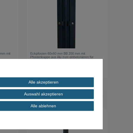
 mm mit
Eckpfosten 60x60 mm BB 200 mm mit
Pfostenkappe aus Alu zum einbetonieren für
Doppelstabmatte Stabmattenzaun
ab 60,57 € *
*
inkl. ges. MwSt.
zzgl.
Versandkosten
Alle akzeptieren
Auswahl akzeptieren
Alle ablehnen