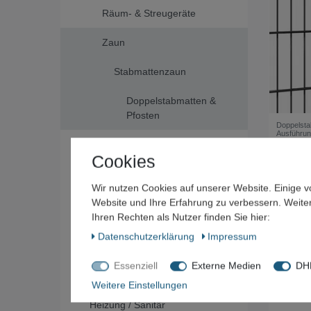
Räum- & Streugeräte
Zaun
Stabmattenzaun
Doppelstabmatten &
Pfosten
Doppelsta
Ausführun
Türen & Tore für
ab 39,
Cookies
Stabmattenzaun
2.5
Meter
*
inkl. ges
Wir nutzen Cookies auf unserer Website. Einige v
Sichtschutz für
Website und Ihre Erfahrung zu verbessern. Weit
Stabmattenzaun
Ihren Rechten als Nutzer finden Sie hier:
Zubehör für
Daten­schutz­erklärung
Impressum
Stabmattenzaun
Essenziell
Externe Medien
DHL
Gartengeräte
Weitere Einstellungen
Heizung / Sanitär