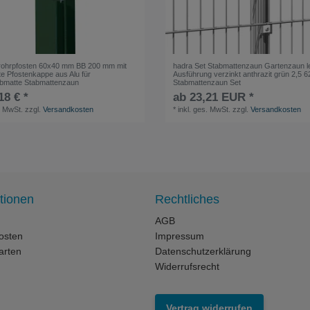
rohrpfosten 60x40 mm BB 200 mm mit
hadra Set Stabmattenzaun Gartenzaun l
te Pfostenkappe aus Alu für
Ausführung verzinkt anthrazit grün 2,5 6
bmatte Stabmattenzaun
Stabmattenzaun Set
18 € *
ab 23,21 EUR *
. MwSt.
zzgl.
Versandkosten
*
inkl. ges. MwSt.
zzgl.
Versandkosten
tionen
Rechtliches
AGB
osten
Impressum
arten
Datenschutzerklärung
Widerrufsrecht
Vertrag widerrufen