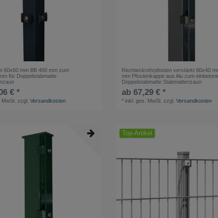
en 60x60 mm BB 400 mm zum
Rechteckrohrpfosten verstärkt 80x40 
eren für Doppelstabmatte
mm Pfostenkappe aus Alu zum einbetonie
enzaun
Doppelstabmatte Stabmattenzaun
06 € *
ab 67,29 € *
. MwSt.
zzgl.
Versandkosten
*
inkl. ges. MwSt.
zzgl.
Versandkosten
Top-Artikel