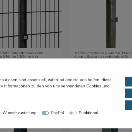
bmatte Stabmattenzaun leichte
Rechteckrohrpfosten 60x40 mm BB 400
g 6/5/6 mm 2.500 mm breit
Kunststoffkappe zum einbetonieren für
Stabmattenzaun
91 € *
ab 34,50 € *
| 15,97 € / Meter
*
inkl. ges. MwSt.
zzgl.
Versandkosten
. MwSt.
zzgl.
Versandkosten
on diesen sind essenziell, während andere uns helfen, diese
ere Informationen zu den von uns verwendeten Cookies und
 Wunschzustellung
PayPal
Funktional