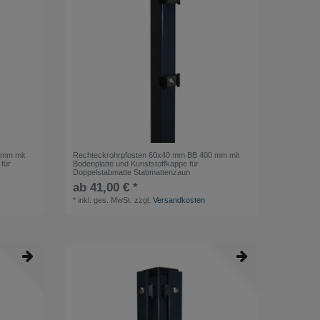
 mm mit
Rechteckrohrpfosten 60x40 mm BB 400 mm mit
für
Bodenplatte und Kunststoffkappe für
Doppelstabmatte Stabmattenzaun
ab 41,00 € *
*
inkl. ges. MwSt.
zzgl.
Versandkosten