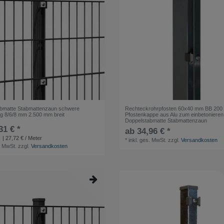
bmatte Stabmattenzaun schwere
Rechteckrohrpfosten 60x40 mm BB 200
g 8/6/8 mm 2.500 mm breit
Pfostenkappe aus Alu zum einbetonieren 
Doppelstabmatte Stabmattenzaun
31 € *
ab 34,96 € *
| 27,72 € / Meter
*
inkl. ges. MwSt.
zzgl.
Versandkosten
. MwSt.
zzgl.
Versandkosten