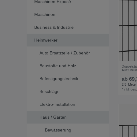
Maschinen Exposé
Maschinen
Business & Industrie
Heimwerker
Auto Ersatzteile / Zubehör
Baustoffe und Holz
Doppelsta
Ausführun
Befestigungstechnik
ab 69,
2.5
Meter
*
inkl. ges
Beschläge
Elektro-Installation
Haus / Garten
Bewässerung