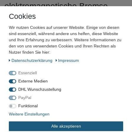
elektromagnetische Bremse
Cookies
Artikelnummer:
Wir nutzen Cookies auf unserer Website. Einige von diesen
Zustand:
sind essenziell, während andere uns helfen, diese Website
und Ihre Erfahrung zu verbessern. Weitere Informationen zu
Barcode:
den von uns verwendeten Cookies und Ihren Rechten als
Nutzer finden Sie hier:
Daten­schutz­erklärung
Impressum
Essenziell
VN-5925
Externe Medien
Gebraucht
DHL Wunschzustellung
PayPal
Funktional
*
65,00 EUR
Weitere Einstellungen
Alle akzeptieren
Inhalt
1
Stück