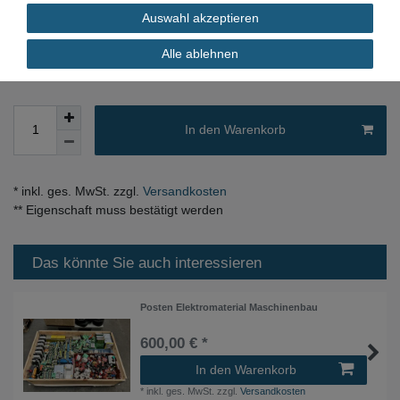
Auswahl akzeptieren
sofort verfügbar
Alle ablehnen
In den Warenkorb
* inkl. ges. MwSt. zzgl.
Versandkosten
** Eigenschaft muss bestätigt werden
Das könnte Sie auch interessieren
Posten Elektromaterial Maschinenbau
600,00 € *
In den Warenkorb
*
inkl. ges. MwSt.
zzgl.
Versandkosten