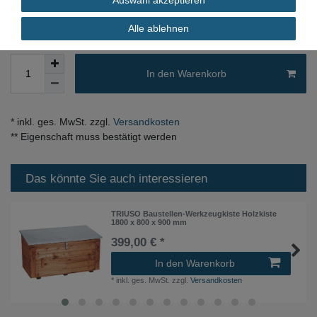
Alle ablehnen
In den Warenkorb
* inkl. ges. MwSt. zzgl.
Versandkosten
** Eigenschaft muss bestätigt werden
Das könnte Sie auch interessieren
TRIUSO Baustellen-Werkzeugkiste Holzkiste
1800 x 800 x 900 mm
399,00 € *
In den Warenkorb
*
inkl. ges. MwSt.
zzgl.
Versandkosten