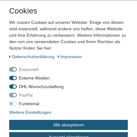
Cookies
Artikelnummer:
Zustand:
Wir nutzen Cookies auf unserer Website. Einige von diesen
sind essenziell, während andere uns helfen, diese Website
Barcode:
und Ihre Erfahrung zu verbessern. Weitere Informationen zu
den von uns verwendeten Cookies und Ihren Rechten als
Nutzer finden Sie hier:
Daten­schutz­erklärung
Impressum
VN-4116
Essenziell
Externe Medien
B-Ware
DHL Wunschzustellung
PayPal
*
9,01 EUR
Funktional
Weitere Einstellungen
Inhalt
1
Stück
Alle akzeptieren
Auswahl akzeptieren
sofort verfügbar