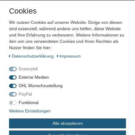
Zustand:
Cookies
Barcode:
Wir nutzen Cookies auf unserer Website. Einige von diesen
sind essenziell, während andere uns helfen, diese Website
und Ihre Erfahrung zu verbessern. Weitere Informationen zu
den von uns verwendeten Cookies und Ihren Rechten als
Nutzer finden Sie hier:
VN-6227
Daten­schutz­erklärung
Impressum
Gebraucht
Essenziell
Externe Medien
DHL Wunschzustellung
*
4,74 EUR
PayPal
Funktional
Inhalt
1
Stück
Weitere Einstellungen
Grundpreis
4,74 € / Stück
Alle akzeptieren