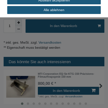
Auswahl akzeptieren
sofort verfügbar
Alle ablehnen
In den Warenkorb
* inkl. ges. MwSt. zzgl.
Versandkosten
** Eigenschaft muss bestätigt werden
Das könnte Sie auch interessieren
MTI Corporation EQ-Se-KTG-150 Präzisions-
Filmauftragsgerät 150 mm
800,00 € *
In den Warenkorb
*
inkl. ges. MwSt.
zzgl.
Versandkosten