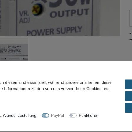
*
*
on diesen sind essenziell, während andere uns helfen, diese
ere Informationen zu den von uns verwendeten Cookies und
ils
Frage zum Artikel / Preisvorschlag
n 85–264 V AC und ist damit ideal für industrielle Steuerungs‑
 Wunschzustellung
PayPal
Funktional
t Serienbeschreibung) und für den Einsatz in Schaltschränken