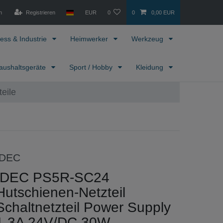
n
Registrieren
EUR
0
0
0,00 EUR
ess & Industrie
Heimwerker
Werkzeug
aushaltsgeräte
Sport / Hobby
Kleidung
eile
IDEC
IDEC PS5R-SC24
Hutschienen-Netzteil
Schaltnetzteil Power Supply
1,3A 24V/DC 30W