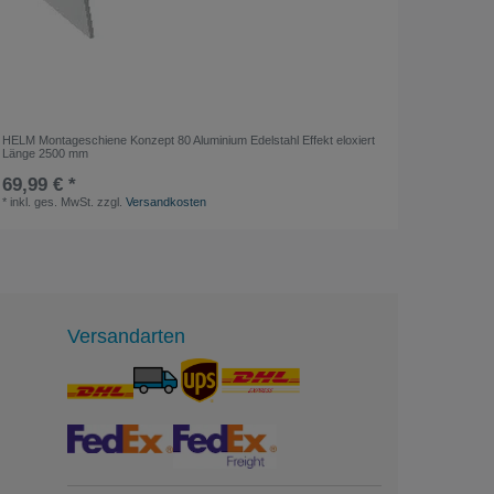
HELM Montageschiene Konzept 80 Aluminium Edelstahl Effekt eloxiert
System-Dr
Länge 2500 mm
Ausführun
69,99 € *
ab 35
*
inkl. ges. MwSt.
zzgl.
Versandkosten
*
inkl. ge
Versandarten