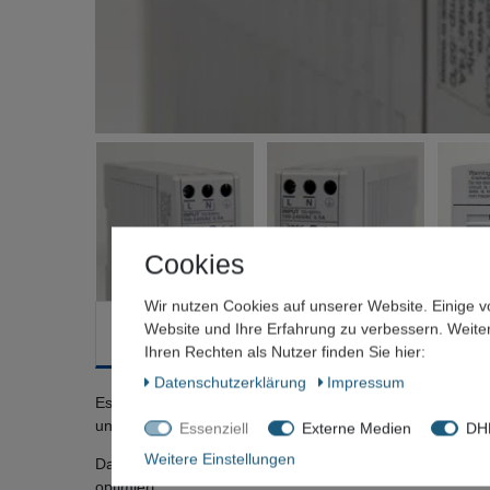
Cookies
Wir nutzen Cookies auf unserer Website. Einige v
Website und Ihre Erfahrung zu verbessern. Weit
Beschreibung
Technische Daten
Weitere Deta
Ihren Rechten als Nutzer finden Sie hier:
Daten­schutz­erklärung
Impressum
Es unterstützt einen weiten Eingangsspannungsbereich vo
und Automatisierungsanwendungen.
Essenziell
Externe Medien
DHL
Weitere Einstellungen
Das Netzteil ist komplett gekapselt, kurzschlussfest (lau
optimiert.