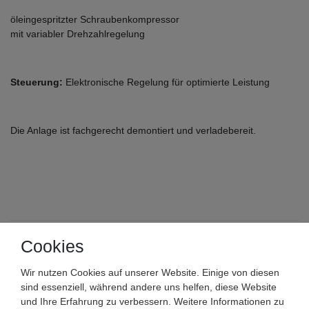
öleingespritzter Schraubenkompressor
mit variabler Drehzahlregelung
Steuerung:
Elektronische Regelung für optimierte Leistung
Die Anlage ist fachgerecht demontiert und verladebereit.
Cookies
Atlas Copco
Wir nutzen Cookies auf unserer Website. Einige von diesen
sind essenziell, während andere uns helfen, diese Website
Atlas Copco GA11VDS+
und Ihre Erfahrung zu verbessern. Weitere Informationen zu