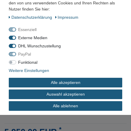
den von uns verwendeten Cookies und Ihren Rechten als
Schraubenkompressor
Nutzer finden Sie hier:
Kältetrockner FD70 Speicher
Daten­schutz­erklärung
Impressum
750 l
Essenziell
Externe Medien
Artikelnummer:
DHL Wunschzustellung
Zustand:
PayPal
Barcode:
Funktional
Weitere Einstellungen
Alle akzeptieren
VAK-025
Auswahl akzeptieren
Alle ablehnen
Gebraucht
*