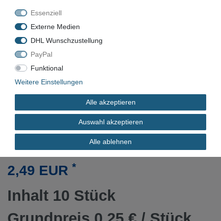
Essenziell
Externe Medien
DHL Wunschzustellung
VN-9829
PayPal
Funktional
Neu
Weitere Einstellungen
INNENDURCHMESSER
Alle akzeptieren
Auswahl akzeptieren
LEITUNGSQUERSCHNITT
Alle ablehnen
*
2,49 EUR
Inhalt
10
Stück
Grundpreis
0,25 € / Stück