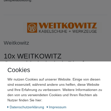
Weitkowitz
10x WEITKOWITZ
Quetschkabelschuh Ringform
Cookies
gerade 6mm² 10mm² 16mm² M5
M8 M10
Wir nutzen Cookies auf unserer Website. Einige von diesen
sind essenziell, während andere uns helfen, diese Website
und Ihre Erfahrung zu verbessern. Weitere Informationen zu
Artikelnummer:
den von uns verwendeten Cookies und Ihren Rechten als
Zustand:
Nutzer finden Sie hier:
Daten­schutz­erklärung
Impressum
Barcode: